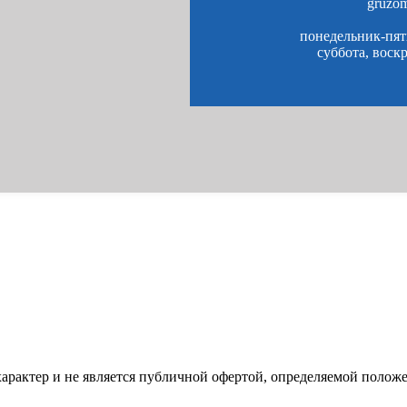
gruzo
понедельник-пятн
суббота, воск
характер и не является публичной офертой, определяемой полож