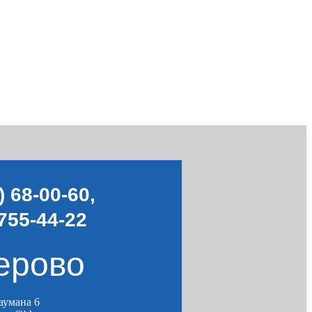
) 68-00-60
,
755-44-22
ерово
Баумана 6