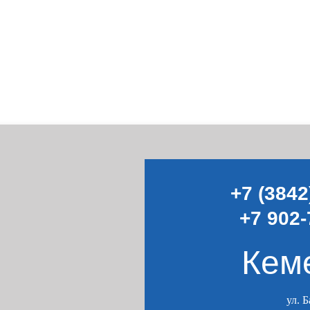
+7 (3842
+7 902-
Кем
ул. 