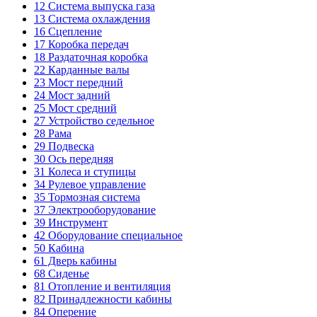
12
Система выпуска газа
13
Система охлаждения
16
Сцепление
17
Коробка передач
18
Раздаточная коробка
22
Карданные валы
23
Мост передний
24
Мост задний
25
Мост средний
27
Устройство седельное
28
Рама
29
Подвеска
30
Ось передняя
31
Колеса и ступицы
34
Рулевое управление
35
Тормозная система
37
Электрооборудование
39
Инструмент
42
Оборудование специальное
50
Кабина
61
Дверь кабины
68
Сиденье
81
Отопление и вентиляция
82
Принадлежности кабины
84
Оперение