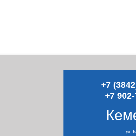
+7 (3842
+7 902-
Кем
ул. 