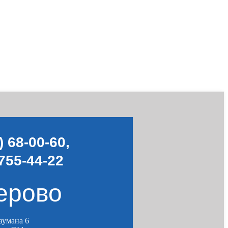
) 68-00-60
,
755-44-22
ерово
Баумана 6