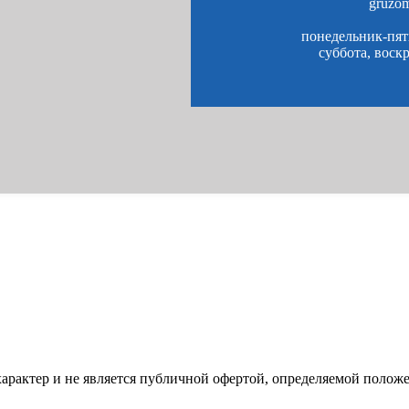
gruzo
понедельник-пятн
суббота, воск
характер и не является публичной офертой, определяемой полож