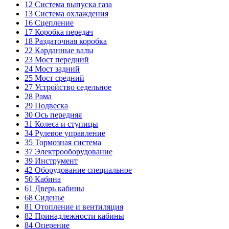
12
Система выпуска газа
13
Система охлаждения
16
Сцепление
17
Коробка передач
18
Раздаточная коробка
22
Карданные валы
23
Мост передний
24
Мост задний
25
Мост средний
27
Устройство седельное
28
Рама
29
Подвеска
30
Ось передняя
31
Колеса и ступицы
34
Рулевое управление
35
Тормозная система
37
Электрооборудование
39
Инструмент
42
Оборудование специальное
50
Кабина
61
Дверь кабины
68
Сиденье
81
Отопление и вентиляция
82
Принадлежности кабины
84
Оперение