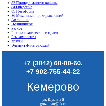
82
Принадлежности кабины
84
Оперение
85
Платформа
86
Механизм опрокидывающий
Автошины
Подшипники
Разное
Резино-технические изделия
Рем.комплекты
Услуги
Элемент фильтрующий
+7 (3842) 68-00-60
,
+7 902-755-44-22
Кемерово
ул. Баумана 6
gruzoman@bk.ru