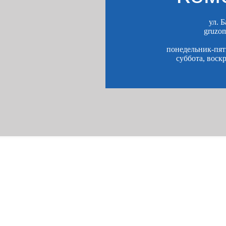
ул. 
gruzo
понедельник-пятн
суббота, воск