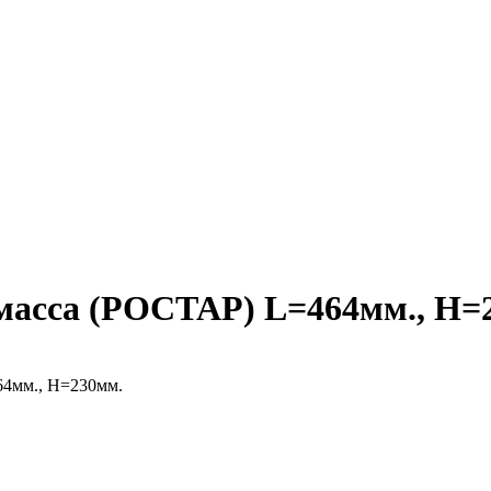
масса (РОСТАР) L=464мм., H=
64мм., H=230мм.