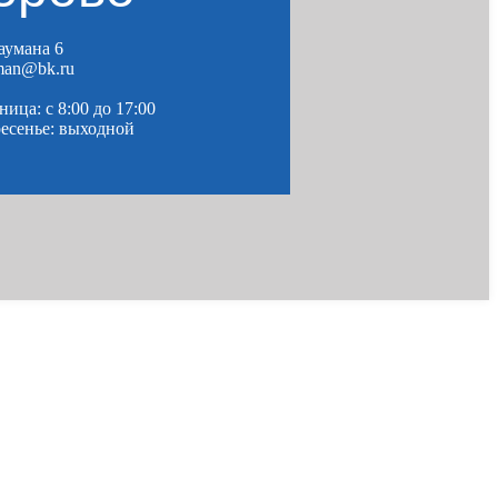
Баумана 6
man@bk.ru
ица: c 8:00 до 17:00
ресенье: выходной