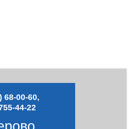
) 68-00-60
,
755-44-22
ерово