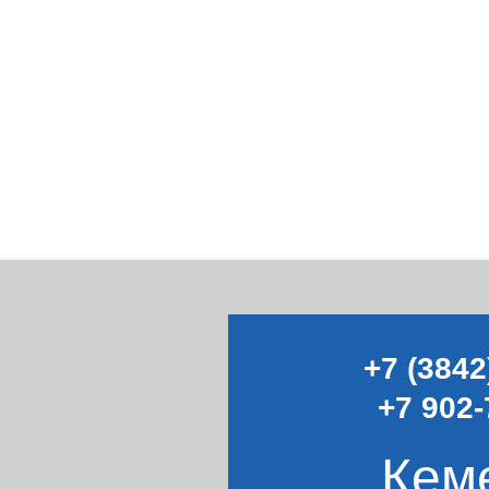
+7 (3842
+7 902-
Кем