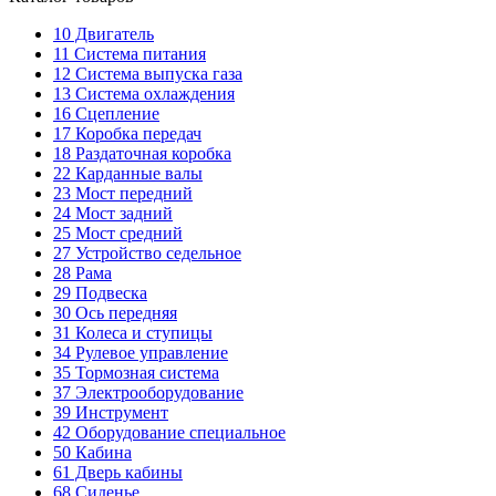
10
Двигатель
11
Система питания
12
Система выпуска газа
13
Система охлаждения
16
Сцепление
17
Коробка передач
18
Раздаточная коробка
22
Карданные валы
23
Мост передний
24
Мост задний
25
Мост средний
27
Устройство седельное
28
Рама
29
Подвеска
30
Ось передняя
31
Колеса и ступицы
34
Рулевое управление
35
Тормозная система
37
Электрооборудование
39
Инструмент
42
Оборудование специальное
50
Кабина
61
Дверь кабины
68
Сиденье