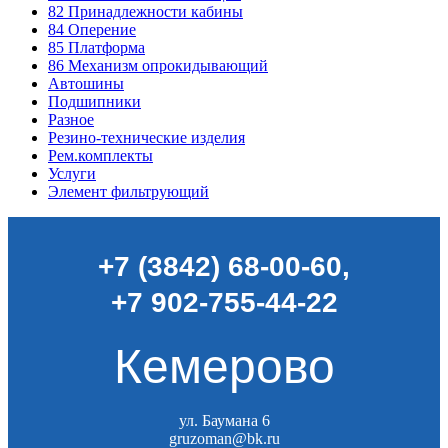
82
Принадлежности кабины
84
Оперение
85
Платформа
86
Механизм опрокидывающий
Автошины
Подшипники
Разное
Резино-технические изделия
Рем.комплекты
Услуги
Элемент фильтрующий
+7 (3842) 68-00-60
,
+7 902-755-44-22
Кемерово
ул. Баумана 6
gruzoman@bk.ru