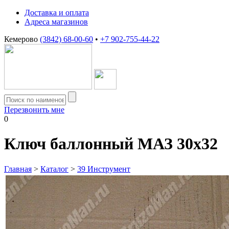
Доставка и оплата
Адреса магазинов
Кемерово
(3842) 68-00-60
•
+7 902-755-44-22
Перезвонить мне
0
Ключ баллонный МАЗ 30х32
Главная
>
Каталог
>
39 Инструмент