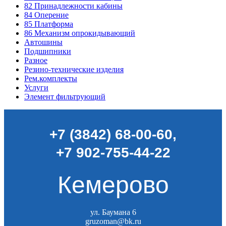
82
Принадлежности кабины
84
Оперение
85
Платформа
86
Механизм опрокидывающий
Автошины
Подшипники
Разное
Резино-технические изделия
Рем.комплекты
Услуги
Элемент фильтрующий
+7 (3842) 68-00-60
,
+7 902-755-44-22
Кемерово
ул. Баумана 6
gruzoman@bk.ru