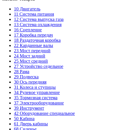
10
Двигатель
11
Система питания
12
Система выпуска газа
13
Система охлаждения
16
Сцепление
17
Коробка передач
18
Раздаточная коробка
22
Карданные валы
23
Мост передний
24
Мост задний
25
Мост средний
27
Устройство седельное
28
Рама
29
Подвеска
30
Ось передняя
31
Колеса и ступицы
34
Рулевое управление
35
Тормозная система
37
Электрооборудование
39
Инструмент
42
Оборудование специальное
50
Кабина
61
Дверь кабины
68
Сиденье