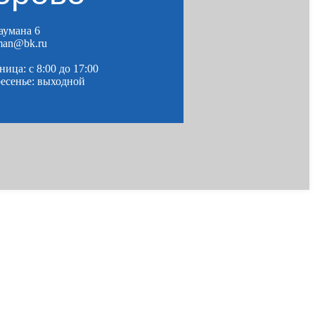
Баумана 6
man@bk.ru
ица: c 8:00 до 17:00
ресенье: выходной