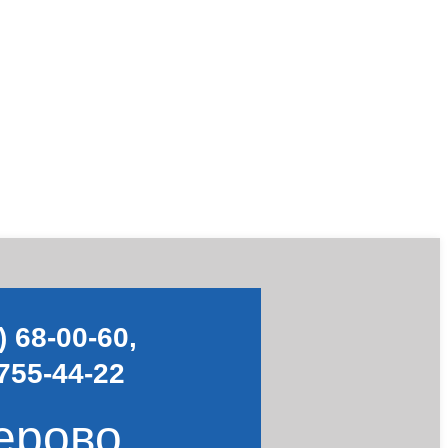
) 68-00-60
,
755-44-22
ерово