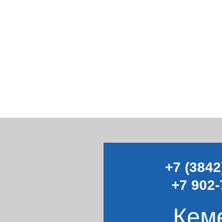
+7 (3842
+7 902-
Кем