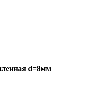
силенная d=8мм