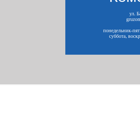
ул. 
gruzo
понедельник-пятн
суббота, воск