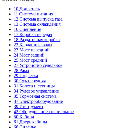
10
Двигатель
11
Система питания
12
Система выпуска газа
13
Система охлаждения
16
Сцепление
17
Коробка передач
18
Раздаточная коробка
22
Карданные валы
23
Мост передний
24
Мост задний
25
Мост средний
27
Устройство седельное
28
Рама
29
Подвеска
30
Ось передняя
31
Колеса и ступицы
34
Рулевое управление
35
Тормозная система
37
Электрооборудование
39
Инструмент
42
Оборудование специальное
50
Кабина
61
Дверь кабины
68
Сиденье