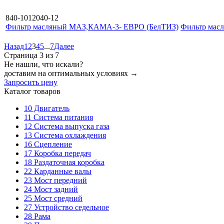
840-1012040-12
Фильтр масляный МАЗ,КАМА-3- ЕВРО (БелТИЗ)
Фильтр мас
Назад
1
2
3
4
5
...
7
Далее
Страница 3 из 7
Не нашли, что искали?
доставим на оптимальных условиях →
Запросить цену
Каталог товаров
10
Двигатель
11
Система питания
12
Система выпуска газа
13
Система охлаждения
16
Сцепление
17
Коробка передач
18
Раздаточная коробка
22
Карданные валы
23
Мост передний
24
Мост задний
25
Мост средний
27
Устройство седельное
28
Рама