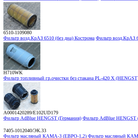
6510-1109080
Фильтр возд.КрАЗ 6510 (без дна) Кострома
Фильтр возд.КрАЗ 6
H710WK
Фильтр топливный гр.очистки без стакана PL-420 X (HENGST
А0001420289/E102UD179
Фильтр AdBlue HENGST (Германия)
Фильтр AdBlue HENGST (
7405-1012040/ЭК.33
Фильтр масляный КАМА-3 (ЕВРО-1,2)
Фильтр масляный КАМ