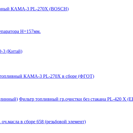
ивный КАМА-3 PL-270Х (BOSCH)
епаратора Н=157мм.
-3 (Китай)
топливный КАМА-3 PL-270Х в сборе (ФГОТ)
длинный)
Фильтр топливный гр.очистки без стакана PL-420 X (
 оч.масла в сборе 658 (резьбовой элемент)