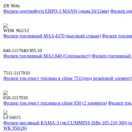
ZR 904x
Фильтр центрифуги ЕВРО-3 MANN (диам.10/12мм)
Фильтр це
WDK 962/12
Фильтр топливный МАЗ-4370 (высокий стакан)
Фильтр топли
840-1117040/305.10
Фильтр топливный МАЗ 840 (Специалист)
Фильтр топливный 
7511-1117010
Фильтр тон.очист топлива в сборе 7511(под резьбовой элемент
650-1117010
Фильтр тон.очист топлива в сборе 650 (2 элемента)
Фильтр тон.
LF16015
Фильтр масляный КАМА-3 (дв.CUMMINS ISBe 185,210,300) (а
WK 950/26)