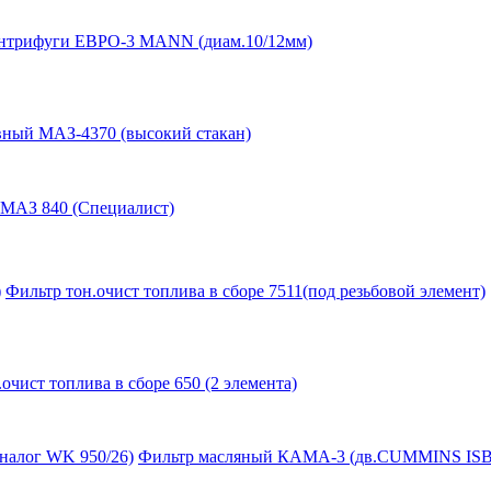
нтрифуги ЕВРО-3 MANN (диам.10/12мм)
вный МАЗ-4370 (высокий стакан)
МАЗ 840 (Специалист)
)
Фильтр тон.очист топлива в сборе 7511(под резьбовой элемент)
очист топлива в сборе 650 (2 элемента)
налог WK 950/26)
Фильтр масляный КАМА-3 (дв.CUMMINS ISBe 