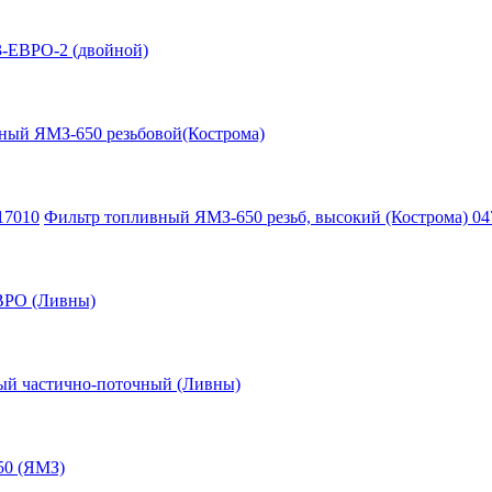
-ЕВРО-2 (двойной)
ный ЯМЗ-650 резьбовой(Кострома)
17010
Фильтр топливный ЯМЗ-650 резьб, высокий (Кострома) 04
ВРО (Ливны)
ый частично-поточный (Ливны)
50 (ЯМЗ)