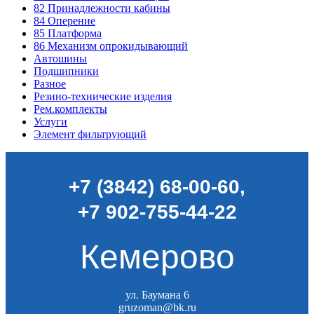
82
Принадлежности кабины
84
Оперение
85
Платформа
86
Механизм опрокидывающий
Автошины
Подшипники
Разное
Резино-технические изделия
Рем.комплекты
Услуги
Элемент фильтрующий
+7 (3842) 68-00-60
,
+7 902-755-44-22
Кемерово
ул. Баумана 6
gruzoman@bk.ru