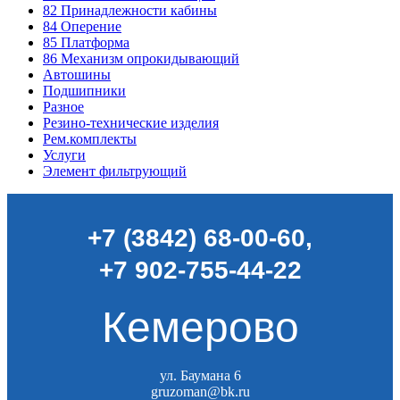
82
Принадлежности кабины
84
Оперение
85
Платформа
86
Механизм опрокидывающий
Автошины
Подшипники
Разное
Резино-технические изделия
Рем.комплекты
Услуги
Элемент фильтрующий
+7 (3842) 68-00-60
,
+7 902-755-44-22
Кемерово
ул. Баумана 6
gruzoman@bk.ru