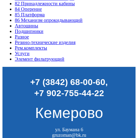
82
Принадлежности кабины
84
Оперение
85
Платформа
86
Механизм опрокидывающий
Автошины
Подшипники
Разное
Резино-технические изделия
Рем.комплекты
Услуги
Элемент фильтрующий
+7 (3842) 68-00-60
,
+7 902-755-44-22
Кемерово
ул. Баумана 6
gruzoman@bk.ru