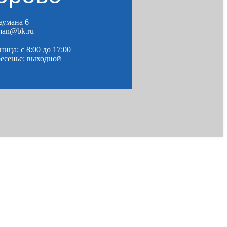
Баумана 6
man@bk.ru
ица: c 8:00 до 17:00
ресенье: выходной