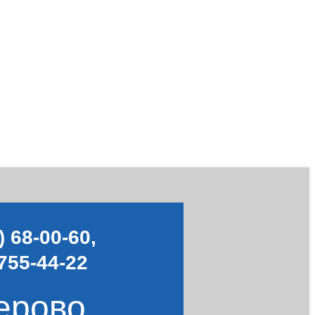
) 68-00-60
,
755-44-22
ерово