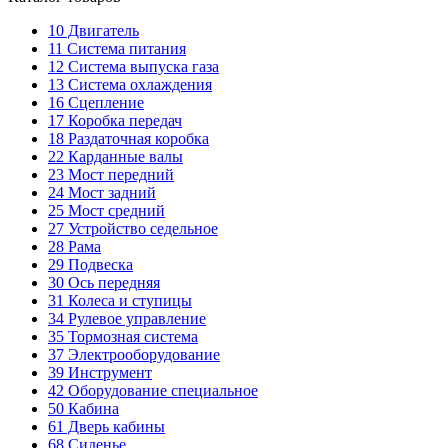
10
Двигатель
11
Система питания
12
Система выпуска газа
13
Система охлаждения
16
Сцепление
17
Коробка передач
18
Раздаточная коробка
22
Карданные валы
23
Мост передний
24
Мост задний
25
Мост средний
27
Устройство седельное
28
Рама
29
Подвеска
30
Ось передняя
31
Колеса и ступицы
34
Рулевое управление
35
Тормозная система
37
Электрооборудование
39
Инструмент
42
Оборудование специальное
50
Кабина
61
Дверь кабины
68
Сиденье