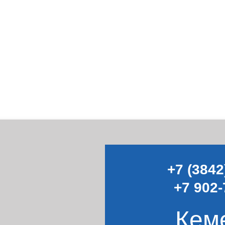
+7 (3842
+7 902-
Кем