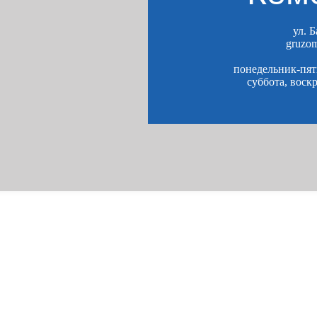
ул. 
gruzo
понедельник-пятн
суббота, воск