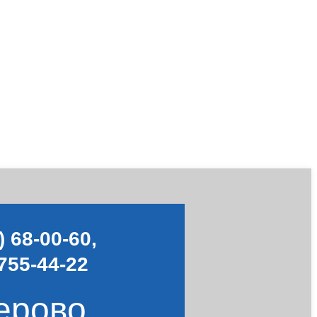
) 68-00-60
,
755-44-22
ерово