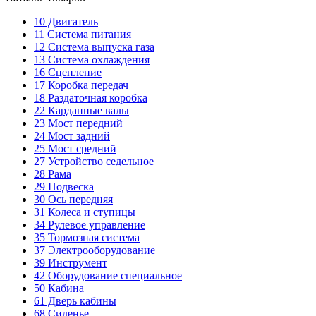
10
Двигатель
11
Система питания
12
Система выпуска газа
13
Система охлаждения
16
Сцепление
17
Коробка передач
18
Раздаточная коробка
22
Карданные валы
23
Мост передний
24
Мост задний
25
Мост средний
27
Устройство седельное
28
Рама
29
Подвеска
30
Ось передняя
31
Колеса и ступицы
34
Рулевое управление
35
Тормозная система
37
Электрооборудование
39
Инструмент
42
Оборудование специальное
50
Кабина
61
Дверь кабины
68
Сиденье