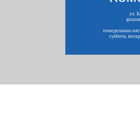
ул. 
gruzo
понедельник-пятн
суббота, воск