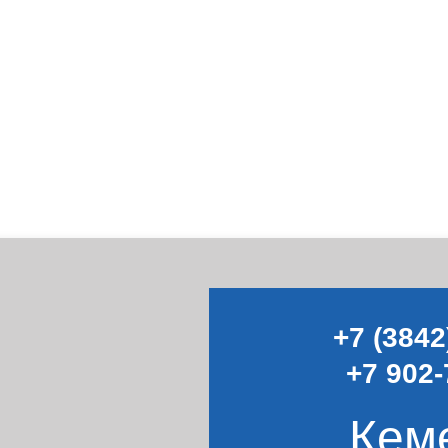
+7 (3842
+7 902-
Кем