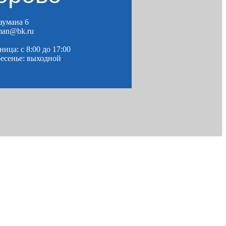
Баумана 6
man@bk.ru
ица: c 8:00 до 17:00
ресенье: выходной