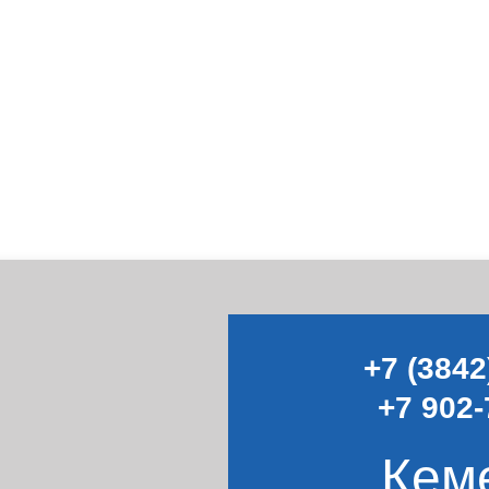
+7 (3842
+7 902-
Кем