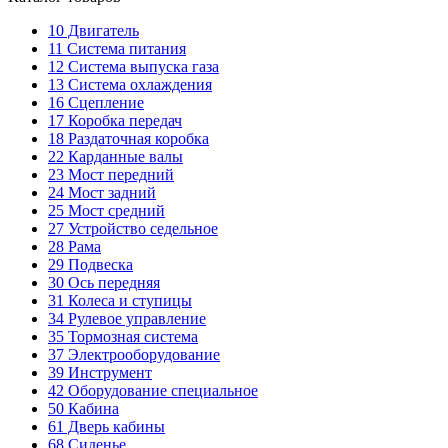
10
Двигатель
11
Система питания
12
Система выпуска газа
13
Система охлаждения
16
Сцепление
17
Коробка передач
18
Раздаточная коробка
22
Карданные валы
23
Мост передний
24
Мост задний
25
Мост средний
27
Устройство седельное
28
Рама
29
Подвеска
30
Ось передняя
31
Колеса и ступицы
34
Рулевое управление
35
Тормозная система
37
Электрооборудование
39
Инструмент
42
Оборудование специальное
50
Кабина
61
Дверь кабины
68
Сиденье