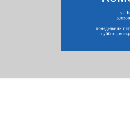
ул. 
gruzo
понедельник-пятн
суббота, воск