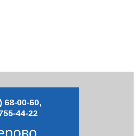
) 68-00-60
,
755-44-22
ерово