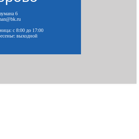
Баумана 6
man@bk.ru
ица: c 8:00 до 17:00
ресенье: выходной