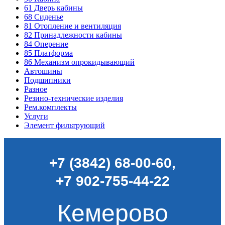
61
Дверь кабины
68
Сиденье
81
Отопление и вентиляция
82
Принадлежности кабины
84
Оперение
85
Платформа
86
Механизм опрокидывающий
Автошины
Подшипники
Разное
Резино-технические изделия
Рем.комплекты
Услуги
Элемент фильтрующий
+7 (3842) 68-00-60
,
+7 902-755-44-22
Кемерово