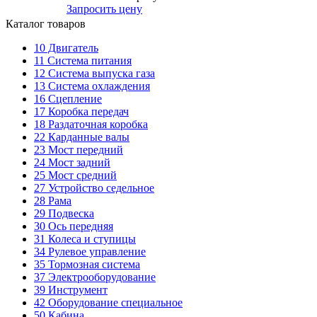
Запросить цену
Каталог товаров
10
Двигатель
11
Система питания
12
Система выпуска газа
13
Система охлаждения
16
Сцепление
17
Коробка передач
18
Раздаточная коробка
22
Карданные валы
23
Мост передний
24
Мост задний
25
Мост средний
27
Устройство седельное
28
Рама
29
Подвеска
30
Ось передняя
31
Колеса и ступицы
34
Рулевое управление
35
Тормозная система
37
Электрооборудование
39
Инструмент
42
Оборудование специальное
50
Кабина