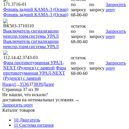
171.3716-01
по
по
Запросить
Фонарь задний КАМА-3 (Освар)
запросу
запросу
цену
Фонарь задний КАМА-3 (Освар)
68-00-60
ВК503-3710110
остаток
Выключатель сигнализации
по
по
Запросить
неиспр.торм.системы УРАЛ
запросу
запросу
цену
Выключатель сигнализации
68-00-60
неиспр.торм.системы УРАЛ
112.14.42.3743-03
остаток
Фара противотуманная УРАЛ-
по
по
Запросить
NEXT (Руденск) с лампой
Фара
запросу
запросу
цену
противотуманная УРАЛ-NEXT
68-00-60
(Руденск) с лампой
Назад
1
...
35
36
37
38
39
Далее
Страница 37 из 39
Не нашли, что искали?
доставим на оптимальных условиях →
Запросить цену
Каталог товаров
10
Двигатель
11
Система питания