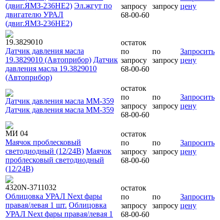
(двиг.ЯМЗ-236НЕ2)
Эл.жгут по
запросу
запросу
цену
двигателю УРАЛ
68-00-60
(двиг.ЯМЗ-236НЕ2)
19.3829010
остаток
Датчик давления масла
по
по
Запросить
19.3829010 (Автоприбор)
Датчик
запросу
запросу
цену
давления масла 19.3829010
68-00-60
(Автоприбор)
остаток
по
по
Запросить
Датчик давления масла ММ-359
запросу
запросу
цену
Датчик давления масла ММ-359
68-00-60
МИ 04
остаток
Маячок проблесковый
по
по
Запросить
светодиодный (12/24В)
Маячок
запросу
запросу
цену
проблесковый светодиодный
68-00-60
(12/24В)
4320N-3711032
остаток
Облицовка УРАЛ Next фары
по
по
Запросить
правая/левая 1 шт.
Облицовка
запросу
запросу
цену
УРАЛ Next фары правая/левая 1
68-00-60