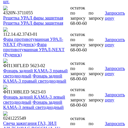
шт.
остаток
4320N-3711055
по
по
Запросить
Решетка УРАЛ фары защитная
запросу
запросу
цену
Решетка УРАЛ фары защитная
68-00-60
112.14.42.3743-01
остаток
Фара противотуманная УРАЛ-
по
по
Запросить
NEXT (Руденск)
Фара
запросу
запросу
цену
противотуманная УРАЛ-NEXT
68-00-60
(Руденск)
остаток
ФП130ГLED 5623-02
по
по
Запросить
Фонарь задний КАМА-3 правый
запросу
запросу
цену
светодиодный
Фонарь задний
68-00-60
КАМА-3 правый светодиодный
остаток
ФП130ВLED 5623-03
по
по
Запросить
Фонарь задний КАМА-3 левый
запросу
запросу
цену
светодиодный
Фонарь задний
68-00-60
КАМА-3 левый светодиодный
0241225549
остаток
Свеча зажигания ГАЗ, ЗИЛ
по
по
Запросить