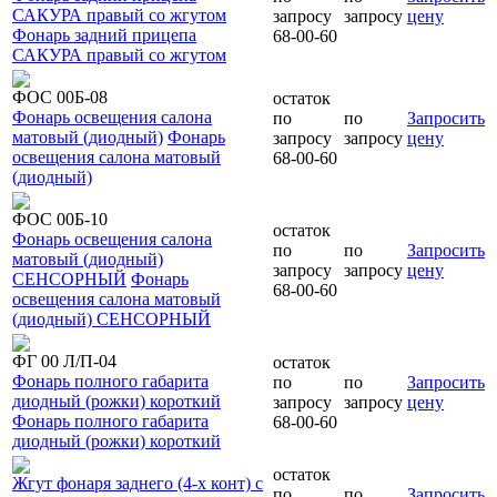
САКУРА правый со жгутом
запросу
запросу
цену
Фонарь задний прицепа
68-00-60
САКУРА правый со жгутом
ФОС 00Б-08
остаток
Фонарь освещения салона
по
по
Запросить
матовый (диодный)
Фонарь
запросу
запросу
цену
освещения салона матовый
68-00-60
(диодный)
ФОС 00Б-10
остаток
Фонарь освещения салона
по
по
Запросить
матовый (диодный)
запросу
запросу
цену
СЕНСОРНЫЙ
Фонарь
68-00-60
освещения салона матовый
(диодный) СЕНСОРНЫЙ
ФГ 00 Л/П-04
остаток
Фонарь полного габарита
по
по
Запросить
диодный (рожки) короткий
запросу
запросу
цену
Фонарь полного габарита
68-00-60
диодный (рожки) короткий
остаток
Жгут фонаря заднего (4-х конт) с
по
по
Запросить