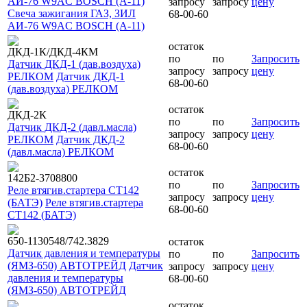
АИ-76 W9AC BOSCH (А-11)
запросу
запросу
цену
Свеча зажигания ГАЗ, ЗИЛ
68-00-60
АИ-76 W9AC BOSCH (А-11)
остаток
ДКД-1К/ДКД-4КМ
по
по
Запросить
Датчик ДКД-1 (дав.воздуха)
запросу
запросу
цену
РЕЛКОМ
Датчик ДКД-1
68-00-60
(дав.воздуха) РЕЛКОМ
остаток
ДКД-2К
по
по
Запросить
Датчик ДКД-2 (давл.масла)
запросу
запросу
цену
РЕЛКОМ
Датчик ДКД-2
68-00-60
(давл.масла) РЕЛКОМ
остаток
142Б2-3708800
по
по
Запросить
Реле втягив.стартера СТ142
запросу
запросу
цену
(БАТЭ)
Реле втягив.стартера
68-00-60
СТ142 (БАТЭ)
650-1130548/742.3829
остаток
Датчик давления и температуры
по
по
Запросить
(ЯМЗ-650) АВТОТРЕЙД
Датчик
запросу
запросу
цену
давления и температуры
68-00-60
(ЯМЗ-650) АВТОТРЕЙД
остаток