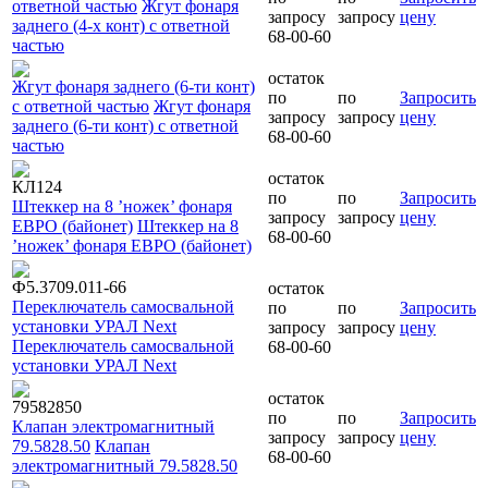
ответной частью
Жгут фонаря
запросу
запросу
цену
заднего (4-х конт) с ответной
68-00-60
частью
остаток
Жгут фонаря заднего (6-ти конт)
по
по
Запросить
с ответной частью
Жгут фонаря
запросу
запросу
цену
заднего (6-ти конт) с ответной
68-00-60
частью
остаток
КЛ124
по
по
Запросить
Штеккер на 8 ’ножек’ фонаря
запросу
запросу
цену
ЕВРО (байонет)
Штеккер на 8
68-00-60
’ножек’ фонаря ЕВРО (байонет)
Ф5.3709.011-66
остаток
Переключатель самосвальной
по
по
Запросить
установки УРАЛ Next
запросу
запросу
цену
Переключатель самосвальной
68-00-60
установки УРАЛ Next
остаток
79582850
по
по
Запросить
Клапан электромагнитный
запросу
запросу
цену
79.5828.50
Клапан
68-00-60
электромагнитный 79.5828.50