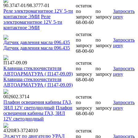
90.3747-01/98.3777-01
остаток
Реле электромагнитное 12V 5-ти
по
по
Запросить
контактное ЭМИ
Реле
запросу
запросу
цену
электромагнитное 12V 5-ти
68-00-60
контактное ЭМИ
остаток
по
по
Запросить
Датчик давления масла 096.435
запросу
запросу
цену
Датчик давления масла 096.435
68-00-60
П147-09.09
остаток
Клавиша стеклоочистителя
по
по
Запросить
АВТОАРМАТУРА ( П147-09.09)
запросу
запросу
цену
Клавиша стеклоочистителя
68-00-60
АВТОАРМАТУРА ( П147-09.09)
002602.3714
остаток
Плафон освещения кабины ГАЗ,
по
по
Запросить
ЗИЛ 12V светодиодный
Плафон
запросу
запросу
цену
освещения кабины ГАЗ, ЗИЛ
68-00-60
12V светодиодный
4320Я3-3724010
остаток
Эл.жгут по двигателю УРАЛ
по
по
Запросить