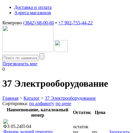
Доставка и оплата
Адреса магазинов
Кемерово
(3842) 68-00-60
•
+7 902-755-44-22
Перезвонить мне
0
37
Электрооборудование
Главная
>
Каталог
>
37 Электрооборудование
Сортировка:
по алфавиту
по цене
Наименование, каталожный
Остаток
Цена
номер
ФЗ 05.24П-04
остаток
Фонарь задний прицепа
по
по
Запросить