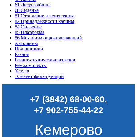
61
Дверь кабины
68
Сиденье
81
Отопление и вентиляция
82
Принадлежности кабины
84
Оперение
85
Платформа
86
Механизм опрокидывающий
Автошины
Подшипники
Разное
Резино-технические изделия
Рем.комплекты
Услуги
Элемент фильтрующий
+7 (3842) 68-00-60
,
+7 902-755-44-22
Кемерово