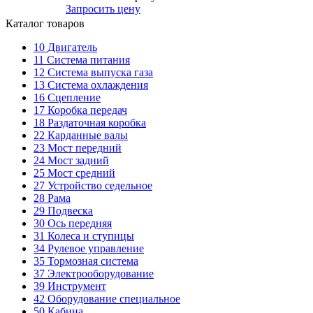
Запросить цену
Каталог товаров
10
Двигатель
11
Система питания
12
Система выпуска газа
13
Система охлаждения
16
Сцепление
17
Коробка передач
18
Раздаточная коробка
22
Карданные валы
23
Мост передний
24
Мост задний
25
Мост средний
27
Устройство седельное
28
Рама
29
Подвеска
30
Ось передняя
31
Колеса и ступицы
34
Рулевое управление
35
Тормозная система
37
Электрооборудование
39
Инструмент
42
Оборудование специальное
50
Кабина