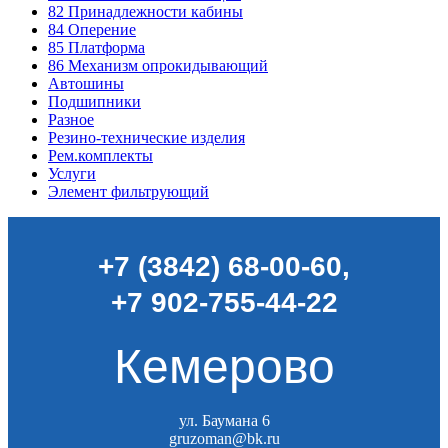
82
Принадлежности кабины
84
Оперение
85
Платформа
86
Механизм опрокидывающий
Автошины
Подшипники
Разное
Резино-технические изделия
Рем.комплекты
Услуги
Элемент фильтрующий
+7 (3842) 68-00-60
,
+7 902-755-44-22
Кемерово
ул. Баумана 6
gruzoman@bk.ru