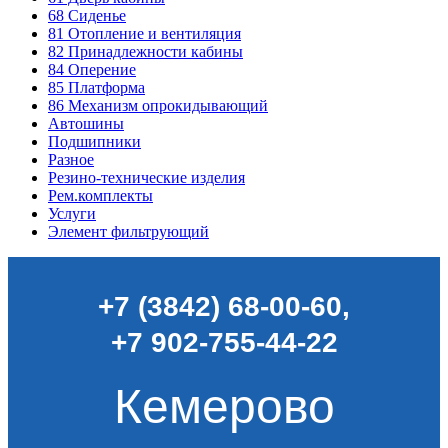
68
Сиденье
81
Отопление и вентиляция
82
Принадлежности кабины
84
Оперение
85
Платформа
86
Механизм опрокидывающий
Автошины
Подшипники
Разное
Резино-технические изделия
Рем.комплекты
Услуги
Элемент фильтрующий
+7 (3842) 68-00-60
,
+7 902-755-44-22
Кемерово