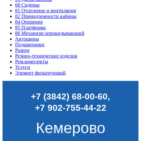
68
Сиденье
81
Отопление и вентиляция
82
Принадлежности кабины
84
Оперение
85
Платформа
86
Механизм опрокидывающий
Автошины
Подшипники
Разное
Резино-технические изделия
Рем.комплекты
Услуги
Элемент фильтрующий
+7 (3842) 68-00-60
,
+7 902-755-44-22
Кемерово