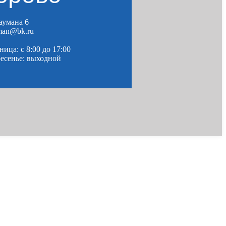
Баумана 6
man@bk.ru
ица: c 8:00 до 17:00
ресенье: выходной