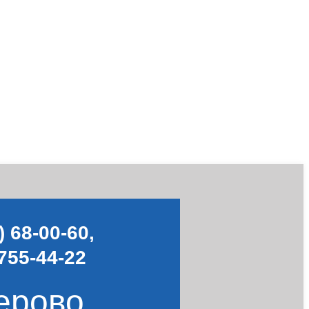
) 68-00-60
,
755-44-22
ерово