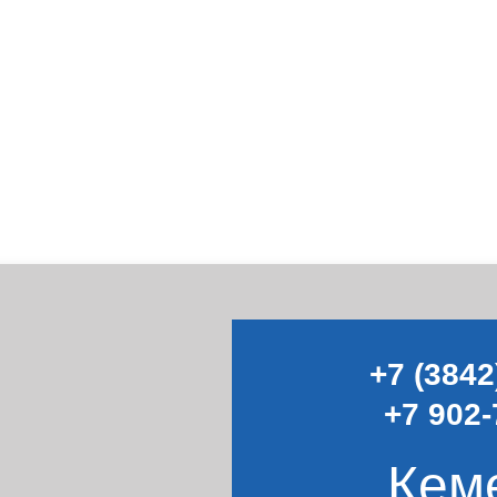
+7 (3842
+7 902-
Кем