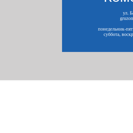
ул. 
gruzo
понедельник-пятн
суббота, воск