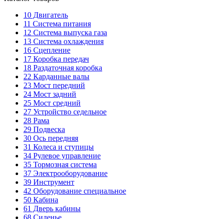
10
Двигатель
11
Система питания
12
Система выпуска газа
13
Система охлаждения
16
Сцепление
17
Коробка передач
18
Раздаточная коробка
22
Карданные валы
23
Мост передний
24
Мост задний
25
Мост средний
27
Устройство седельное
28
Рама
29
Подвеска
30
Ось передняя
31
Колеса и ступицы
34
Рулевое управление
35
Тормозная система
37
Электрооборудование
39
Инструмент
42
Оборудование специальное
50
Кабина
61
Дверь кабины
68
Сиденье