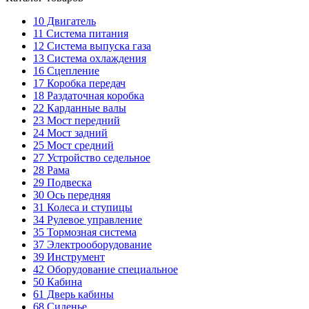
10
Двигатель
11
Система питания
12
Система выпуска газа
13
Система охлаждения
16
Сцепление
17
Коробка передач
18
Раздаточная коробка
22
Карданные валы
23
Мост передний
24
Мост задний
25
Мост средний
27
Устройство седельное
28
Рама
29
Подвеска
30
Ось передняя
31
Колеса и ступицы
34
Рулевое управление
35
Тормозная система
37
Электрооборудование
39
Инструмент
42
Оборудование специальное
50
Кабина
61
Дверь кабины
68
Сиденье