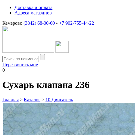
Доставка и оплата
Адреса магазинов
Кемерово
(3842) 68-00-60
•
+7 902-755-44-22
Перезвонить мне
0
Сухарь клапана 236
Главная
>
Каталог
>
10 Двигатель