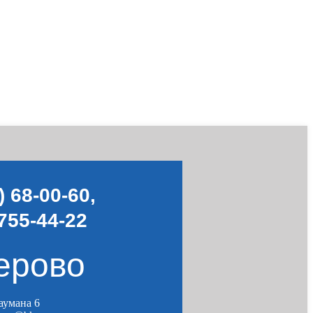
) 68-00-60
,
755-44-22
ерово
Баумана 6