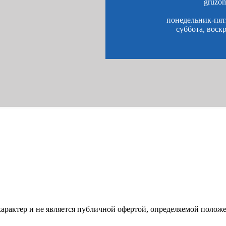
gruzo
понедельник-пятн
суббота, воск
характер и не является публичной офертой, определяемой полож