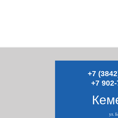
+7 (3842
+7 902-
Кем
ул. 