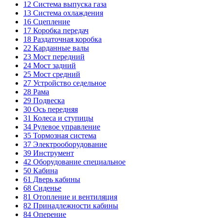
12
Система выпуска газа
13
Система охлаждения
16
Сцепление
17
Коробка передач
18
Раздаточная коробка
22
Карданные валы
23
Мост передний
24
Мост задний
25
Мост средний
27
Устройство седельное
28
Рама
29
Подвеска
30
Ось передняя
31
Колеса и ступицы
34
Рулевое управление
35
Тормозная система
37
Электрооборудование
39
Инструмент
42
Оборудование специальное
50
Кабина
61
Дверь кабины
68
Сиденье
81
Отопление и вентиляция
82
Принадлежности кабины
84
Оперение