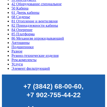
42
Оборудование специальное
50
Кабина
61
Дверь кабины
68
Сиденье
81
Отопление и вентиляция
82
Принадлежности кабины
84
Оперение
85
Платформа
86
Механизм опрокидывающий
Автошины
Подшипники
Разное
Резино-технические изделия
Рем.комплекты
Услуги
Элемент фильтрующий
+7 (3842) 68-00-60
,
+7 902-755-44-22