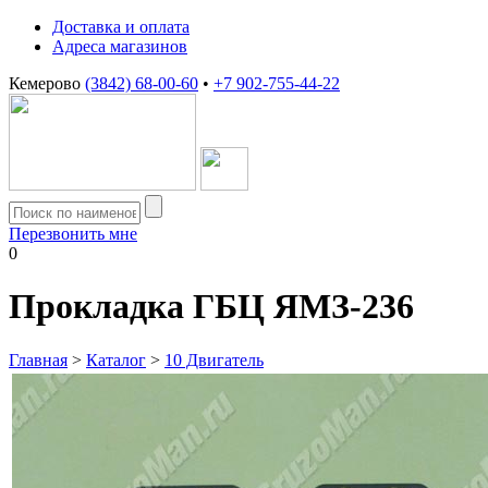
Доставка и оплата
Адреса магазинов
Кемерово
(3842) 68-00-60
•
+7 902-755-44-22
Перезвонить мне
0
Прокладка ГБЦ ЯМЗ-236
Главная
>
Каталог
>
10 Двигатель