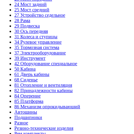
24
Мост задний
25
Мост средний
27
Устройство седельное
28
Рама
29
Подвеска
30
Ось передняя
31
Колеса и ступицы
34
Рулевое управление
35
Тормозная система
37
Электрооборудование
39
Инструмент
42
Оборудование специальное
50
Кабина
61
Дверь кабины
68
Сиденье
81
Отопление и вентиляция
82
Принадлежности кабины
84
Оперение
85
Платформа
86
Механизм опрокидывающий
Автошины
Подшипники
Разное
Резино-технические изделия
Рем.комплекты