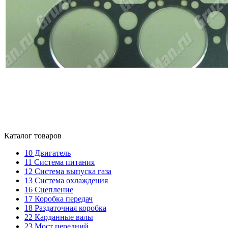
Каталог товаров
10
Двигатель
11
Система питания
12
Система выпуска газа
13
Система охлаждения
16
Сцепление
17
Коробка передач
18
Раздаточная коробка
22
Карданные валы
23
Мост передний