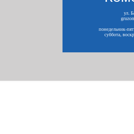
ул. 
gruzo
понедельник-пятн
суббота, воск