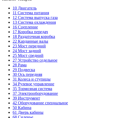
10
Двигатель
11
Система питания
12
Система выпуска газа
13
Система охлаждения
16
Сцепление
17
Коробка передач
18
Раздаточная коробка
22
Карданные валы
23
Мост передний
24
Мост задний
25
Мост средний
27
Устройство седельное
28
Рама
29
Подвеска
30
Ось передняя
31
Колеса и ступицы
34
Рулевое управление
35
Тормозная система
37
Электрооборудование
39
Инструмент
42
Оборудование специальное
50
Кабина
61
Дверь кабины
68
Сиденье