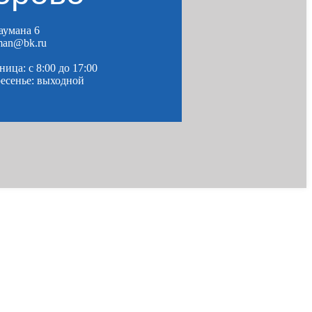
Баумана 6
man@bk.ru
ица: c 8:00 до 17:00
ресенье: выходной