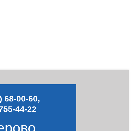
) 68-00-60
,
755-44-22
ерово