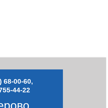
) 68-00-60
,
755-44-22
ерово