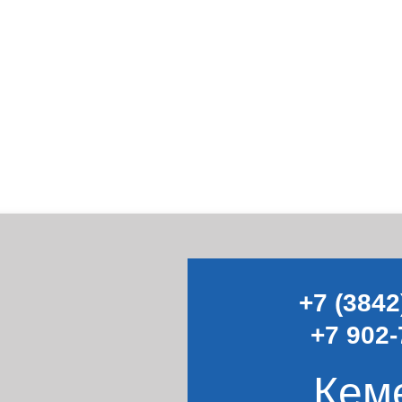
+7 (3842
+7 902-
Кем