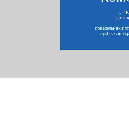
ул. 
gruzo
понедельник-пятн
суббота, воск