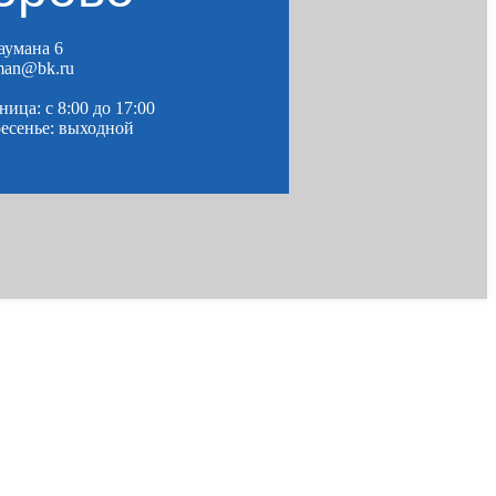
Баумана 6
man@bk.ru
ица: c 8:00 до 17:00
ресенье: выходной