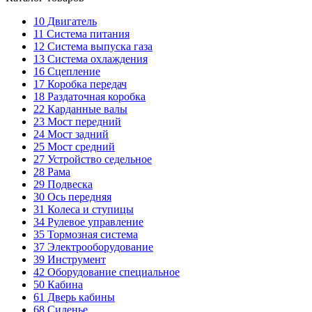
10
Двигатель
11
Система питания
12
Система выпуска газа
13
Система охлаждения
16
Сцепление
17
Коробка передач
18
Раздаточная коробка
22
Карданные валы
23
Мост передний
24
Мост задний
25
Мост средний
27
Устройство седельное
28
Рама
29
Подвеска
30
Ось передняя
31
Колеса и ступицы
34
Рулевое управление
35
Тормозная система
37
Электрооборудование
39
Инструмент
42
Оборудование специальное
50
Кабина
61
Дверь кабины
68
Сиденье