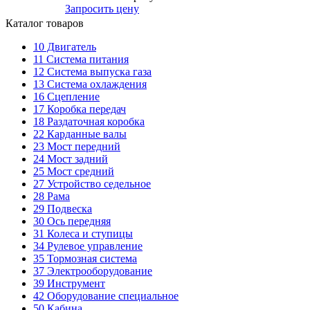
Запросить цену
Каталог товаров
10
Двигатель
11
Система питания
12
Система выпуска газа
13
Система охлаждения
16
Сцепление
17
Коробка передач
18
Раздаточная коробка
22
Карданные валы
23
Мост передний
24
Мост задний
25
Мост средний
27
Устройство седельное
28
Рама
29
Подвеска
30
Ось передняя
31
Колеса и ступицы
34
Рулевое управление
35
Тормозная система
37
Электрооборудование
39
Инструмент
42
Оборудование специальное
50
Кабина