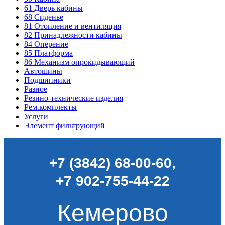
61
Дверь кабины
68
Сиденье
81
Отопление и вентиляция
82
Принадлежности кабины
84
Оперение
85
Платформа
86
Механизм опрокидывающий
Автошины
Подшипники
Разное
Резино-технические изделия
Рем.комплекты
Услуги
Элемент фильтрующий
+7 (3842) 68-00-60
,
+7 902-755-44-22
Кемерово