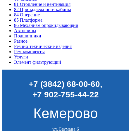
81
Отопление и вентиляция
82
Принадлежности кабины
84
Оперение
85
Платформа
86
Механизм опрокидывающий
Автошины
Подшипники
Разное
Резино-технические изделия
Рем.комплекты
Услуги
Элемент фильтрующий
+7 (3842) 68-00-60
,
+7 902-755-44-22
Кемерово
ул. Баумана 6