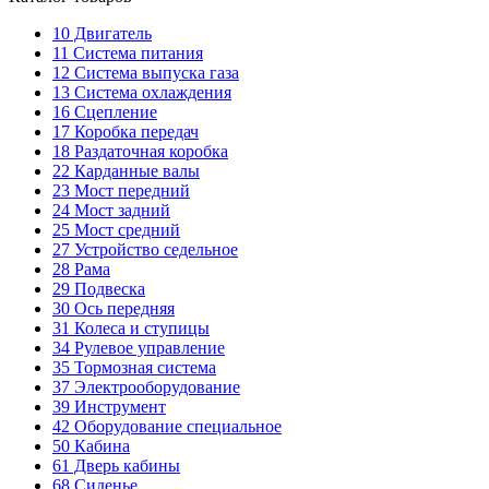
10
Двигатель
11
Система питания
12
Система выпуска газа
13
Система охлаждения
16
Сцепление
17
Коробка передач
18
Раздаточная коробка
22
Карданные валы
23
Мост передний
24
Мост задний
25
Мост средний
27
Устройство седельное
28
Рама
29
Подвеска
30
Ось передняя
31
Колеса и ступицы
34
Рулевое управление
35
Тормозная система
37
Электрооборудование
39
Инструмент
42
Оборудование специальное
50
Кабина
61
Дверь кабины
68
Сиденье