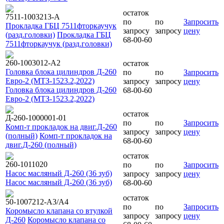
остаток
7511-1003213-А
по
по
Запросить
Прокладка ГБЦ 7511фторкаучук
запросу
запросу
цену
(разд.головки)
Прокладка ГБЦ
68-00-60
7511фторкаучук (разд.головки)
260-1003012-А2
остаток
Головка блока цилиндров Д-260
по
по
Запросить
Евро-2 (МТЗ-1523.2,2022)
запросу
запросу
цену
Головка блока цилиндров Д-260
68-00-60
Евро-2 (МТЗ-1523.2,2022)
остаток
Д-260-1000001-01
по
по
Запросить
Комп-т прокладок на двиг.Д-260
запросу
запросу
цену
(полный)
Комп-т прокладок на
68-00-60
двиг.Д-260 (полный)
остаток
260-1011020
по
по
Запросить
Насос масляный Д-260 (36 зуб)
запросу
запросу
цену
Насос масляный Д-260 (36 зуб)
68-00-60
остаток
50-1007212-А3/А4
по
по
Запросить
Коромысло клапана со втулкой
запросу
запросу
цену
Д-260
Коромысло клапана со