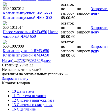
остаток
650-1007012
по
по
Запросить
Клапан выпускной ЯМЗ-650
запросу
запросу
цену
Клапан выпускной ЯМЗ-650
68-00-60
остаток
650-1011014
по
по
Запросить
Насос масляный ЯМЗ-650
Насос
запросу
запросу
цену
масляный ЯМЗ-650
68-00-60
остаток
650-1007008
по
по
Запросить
Клапан впускной ЯМЗ-650
запросу
запросу
цену
Клапан впускной ЯМЗ-650
68-00-60
Назад
1
...
27
28
29
30
31
32
Далее
Страница 29 из 32
Не нашли, что искали?
доставим на оптимальных условиях →
Запросить цену
Каталог товаров
10
Двигатель
11
Система питания
12
Система выпуска газа
13
Система охлаждения
16
Сцепление