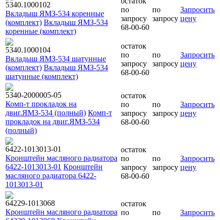
остаток
5340.1000102
по
по
Запросить
Вкладыш ЯМЗ-534 коренные
запросу
запросу
цену
(комплект)
Вкладыш ЯМЗ-534
68-00-60
коренные (комплект)
остаток
5340.1000104
по
по
Запросить
Вкладыш ЯМЗ-534 шатунные
запросу
запросу
цену
(комплект)
Вкладыш ЯМЗ-534
68-00-60
шатунные (комплект)
5340-2000005-05
остаток
Комп-т прокладок на
по
по
Запросить
двиг.ЯМЗ-534 (полный)
Комп-т
запросу
запросу
цену
прокладок на двиг.ЯМЗ-534
68-00-60
(полный)
6422-1013013-01
остаток
Кронштейн масляного радиатора
по
по
Запросить
6422-1013013-01
Кронштейн
запросу
запросу
цену
масляного радиатора 6422-
68-00-60
1013013-01
64229-1013068
остаток
Кронштейн масляного радиатора
по
по
Запросить