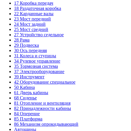
17
Коробка передач
18
Раздаточная коробка
22
Карданные валы
23
Мост передний
24
Мост задний
25
Мост средний
27
Устройство седельное
28
Рама
29
Подвеска
30
Ось передняя
31
Колеса и ступицы
34
Рулевое управление
35
Тормозная система
37
Электрооборудование
39
Инструмент
42
Оборудование специальное
50
Кабина
61
Дверь кабины
68
Сиденье
81
Отопление и вентиляция
82
Принадлежности кабины
84
Оперение
85
Платформа
86
Механизм опрокидывающий
Автошины