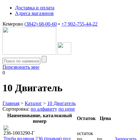
Доставка и оплата
Адреса магазинов
Кемерово
(3842) 68-00-60
•
+7 902-755-44-22
Перезвонить мне
0
10
Двигатель
Главная
>
Каталог
>
10 Двигатель
Сортировка:
по алфавиту
по цене
Наименование, каталожный
Остаток
Цена
номер
236-1003290-Г
остаток
Труба водяная 236 (правая) под
по
по
Запросить