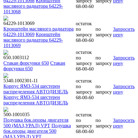
64229-1013068
Кронштейн
запросу
запросу
цену
масляного радиатора 64229-
68-00-60
1013068
64229-1013069
остаток
Кронштейн масляного радиатора
по
по
Запросить
64229-1013069
Кронштейн
запросу
запросу
цену
масляного радиатора 64229-
68-00-60
1013069
остаток
650.1003112
по
по
Запросить
Стакан форсунки 650
Стакан
запросу
запросу
цену
форсунки 650
68-00-60
5340.1002301-11
остаток
Корпус ЯМЗ-534 шестерен
по
по
Запросить
распределения АВТОДИЗЕЛЬ
запросу
запросу
цену
Корпус ЯМЗ-534 шестерен
68-00-60
распределения АВТОДИЗЕЛЬ
500-1001035
остаток
Подушка бок.опоры двигателя
по
по
Запросить
500 (МАЗ,УРАЛ) VPT
Подушка
запросу
запросу
цену
бок.опоры двигателя 500
68-00-60
(МАЗ,УРАЛ) VPT