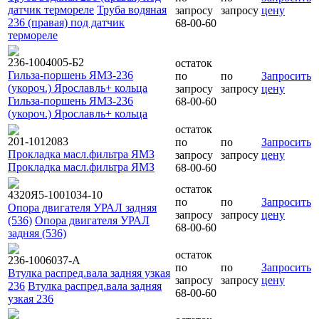
датчик термореле
Труба водяная
запросу
запросу
цену
236 (правая) под датчик
68-00-60
термореле
236-1004005-Б2
остаток
Гильза-поршень ЯМЗ-236
по
по
Запросить
(укороч.) Ярославль+ кольца
запросу
запросу
цену
Гильза-поршень ЯМЗ-236
68-00-60
(укороч.) Ярославль+ кольца
остаток
201-1012083
по
по
Запросить
Прокладка масл.фильтра ЯМЗ
запросу
запросу
цену
Прокладка масл.фильтра ЯМЗ
68-00-60
остаток
4320Я5-1001034-10
по
по
Запросить
Опора двигателя УРАЛ задняя
запросу
запросу
цену
(536)
Опора двигателя УРАЛ
68-00-60
задняя (536)
остаток
236-1006037-А
по
по
Запросить
Втулка распред.вала задняя узкая
запросу
запросу
цену
236
Втулка распред.вала задняя
68-00-60
узкая 236