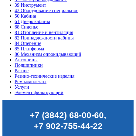
39
Инструмент
42
Оборудование специальное
50
Кабина
61
Дверь кабины
68
Сиденье
81
Отопление и вентиляция
82
Принадлежности кабины
84
Оперение
85
Платформа
86
Механизм опрокидывающий
Автошины
Подшипники
Разное
Резино-технические изделия
Рем.комплекты
Услуги
Элемент фильтрующий
+7 (3842) 68-00-60
,
+7 902-755-44-22