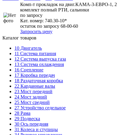
Комп-т прокладок на двиг.КАМА-3-ЕВРО-1, 2
комплект полный РТИ, сальники
по запросу
Кат. номер:
740.30-10*
остаток по запросу 68-00-60
Запросить цену
Каталог товаров
10
Двигатель
11
Система питания
12
Система выпуска газа
13
Система охлаждения
16
Сцепление
17
Коробка передач
18
Раздаточная коробка
22
Карданные валы
23
Мост передний
24
Мост задний
25
Мост средний
27
Устройство седельное
28
Рама
29
Подвеска
30
Ось передняя
31
Колеса и ступицы
34
Рулевое управление