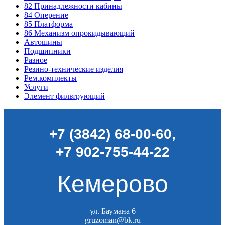
82
Принадлежности кабины
84
Оперение
85
Платформа
86
Механизм опрокидывающий
Автошины
Подшипники
Разное
Резино-технические изделия
Рем.комплекты
Услуги
Элемент фильтрующий
+7 (3842) 68-00-60
,
+7 902-755-44-22
Кемерово
ул. Баумана 6
gruzoman@bk.ru