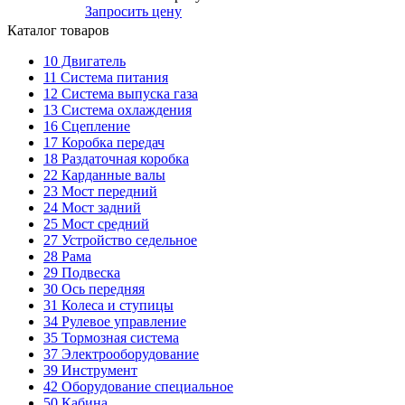
Запросить цену
Каталог товаров
10
Двигатель
11
Система питания
12
Система выпуска газа
13
Система охлаждения
16
Сцепление
17
Коробка передач
18
Раздаточная коробка
22
Карданные валы
23
Мост передний
24
Мост задний
25
Мост средний
27
Устройство седельное
28
Рама
29
Подвеска
30
Ось передняя
31
Колеса и ступицы
34
Рулевое управление
35
Тормозная система
37
Электрооборудование
39
Инструмент
42
Оборудование специальное
50
Кабина