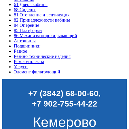
61
Дверь кабины
68
Сиденье
81
Отопление и вентиляция
82
Принадлежности кабины
84
Оперение
85
Платформа
86
Механизм опрокидывающий
Автошины
Подшипники
Разное
Резино-технические изделия
Рем.комплекты
Услуги
Элемент фильтрующий
+7 (3842) 68-00-60
,
+7 902-755-44-22
Кемерово