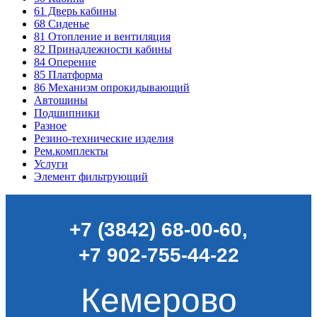
61
Дверь кабины
68
Сиденье
81
Отопление и вентиляция
82
Принадлежности кабины
84
Оперение
85
Платформа
86
Механизм опрокидывающий
Автошины
Подшипники
Разное
Резино-технические изделия
Рем.комплекты
Услуги
Элемент фильтрующий
+7 (3842) 68-00-60
,
+7 902-755-44-22
Кемерово