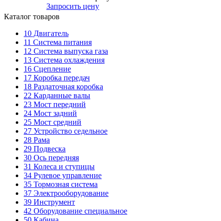
Запросить цену
Каталог товаров
10
Двигатель
11
Система питания
12
Система выпуска газа
13
Система охлаждения
16
Сцепление
17
Коробка передач
18
Раздаточная коробка
22
Карданные валы
23
Мост передний
24
Мост задний
25
Мост средний
27
Устройство седельное
28
Рама
29
Подвеска
30
Ось передняя
31
Колеса и ступицы
34
Рулевое управление
35
Тормозная система
37
Электрооборудование
39
Инструмент
42
Оборудование специальное
50
Кабина