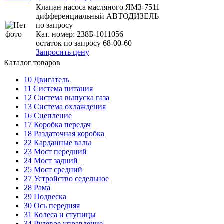
Клапан насоса масляного ЯМЗ-7511
дифференциальный АВТОДИЗЕЛЬ
по запросу
Кат. номер:
238Б-1011056
остаток по запросу 68-00-60
Запросить цену
Каталог товаров
10
Двигатель
11
Система питания
12
Система выпуска газа
13
Система охлаждения
16
Сцепление
17
Коробка передач
18
Раздаточная коробка
22
Карданные валы
23
Мост передний
24
Мост задний
25
Мост средний
27
Устройство седельное
28
Рама
29
Подвеска
30
Ось передняя
31
Колеса и ступицы
34
Рулевое управление