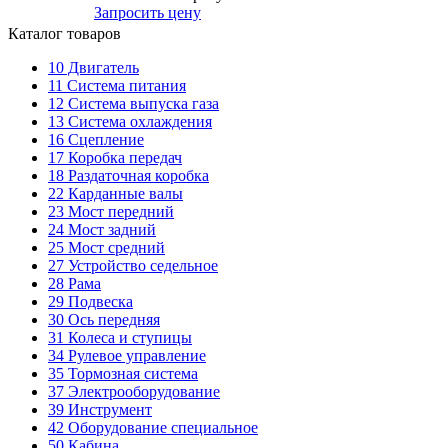
Запросить цену
Каталог товаров
10
Двигатель
11
Система питания
12
Система выпуска газа
13
Система охлаждения
16
Сцепление
17
Коробка передач
18
Раздаточная коробка
22
Карданные валы
23
Мост передний
24
Мост задний
25
Мост средний
27
Устройство седельное
28
Рама
29
Подвеска
30
Ось передняя
31
Колеса и ступицы
34
Рулевое управление
35
Тормозная система
37
Электрооборудование
39
Инструмент
42
Оборудование специальное
50
Кабина