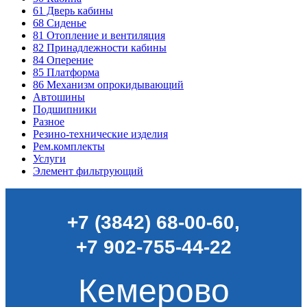
61
Дверь кабины
68
Сиденье
81
Отопление и вентиляция
82
Принадлежности кабины
84
Оперение
85
Платформа
86
Механизм опрокидывающий
Автошины
Подшипники
Разное
Резино-технические изделия
Рем.комплекты
Услуги
Элемент фильтрующий
+7 (3842) 68-00-60
,
+7 902-755-44-22
Кемерово