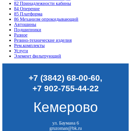
82
Принадлежности кабины
84
Оперение
85
Платформа
86
Механизм опрокидывающий
Автошины
Подшипники
Разное
Резино-технические изделия
Рем.комплекты
Услуги
Элемент фильтрующий
+7 (3842) 68-00-60
,
+7 902-755-44-22
Кемерово
ул. Баумана 6
gruzoman@bk.ru