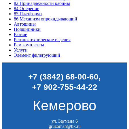
82
Принадлежности кабины
84
Оперение
85
Платформа
86
Механизм опрокидывающий
Автошины
Подшипники
Разное
Резино-технические изделия
Рем.комплекты
Услуги
Элемент фильтрующий
+7 (3842) 68-00-60
,
+7 902-755-44-22
Кемерово
ул. Баумана 6
gruzoman@bk.ru