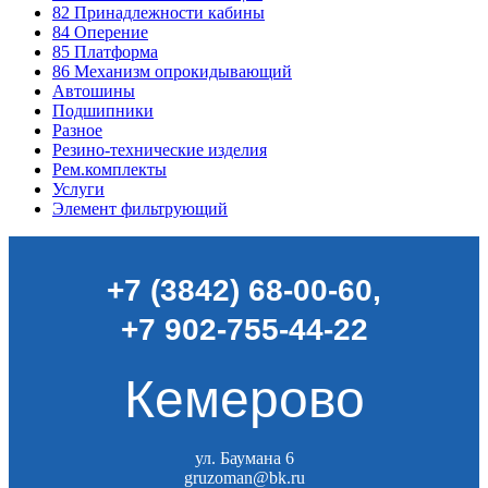
82
Принадлежности кабины
84
Оперение
85
Платформа
86
Механизм опрокидывающий
Автошины
Подшипники
Разное
Резино-технические изделия
Рем.комплекты
Услуги
Элемент фильтрующий
+7 (3842) 68-00-60
,
+7 902-755-44-22
Кемерово
ул. Баумана 6
gruzoman@bk.ru