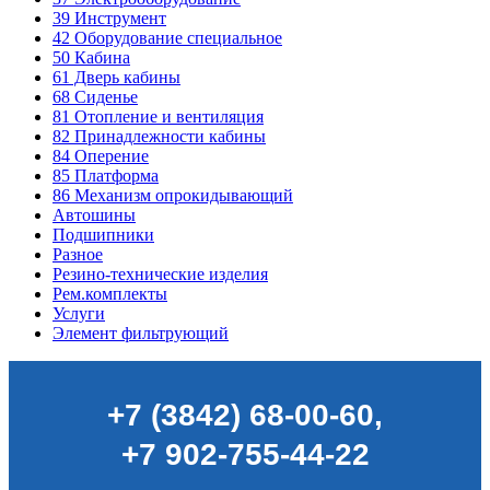
39
Инструмент
42
Оборудование специальное
50
Кабина
61
Дверь кабины
68
Сиденье
81
Отопление и вентиляция
82
Принадлежности кабины
84
Оперение
85
Платформа
86
Механизм опрокидывающий
Автошины
Подшипники
Разное
Резино-технические изделия
Рем.комплекты
Услуги
Элемент фильтрующий
+7 (3842) 68-00-60
,
+7 902-755-44-22